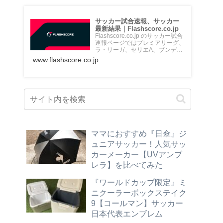
サッカー試合速報、サッカー
最新結果｜Flashscore.co.jp
Flashscore.co.jp のサッカー試合
速報ページではプレミアリーグ、
ラ・リーガ、セリエA、ブンデス
リーガ、Jリ...
www.flashscore.co.jp
ママにおすすめ『日傘』ジ
ュニアサッカー！人気サッ
カーメーカー【UVアンブ
レラ】を比べてみた
『ワールドカップ限定』ミ
ニクーラーボックステイク
9【コールマン】サッカー
日本代表エンブレム