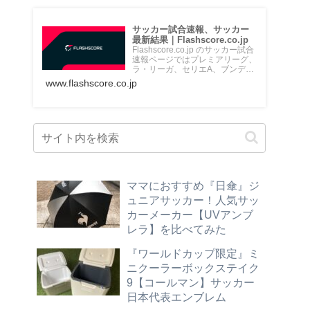
サッカー試合速報、サッカー
最新結果｜Flashscore.co.jp
Flashscore.co.jp のサッカー試合
速報ページではプレミアリーグ、
ラ・リーガ、セリエA、ブンデス
リーガ、Jリ...
www.flashscore.co.jp
ママにおすすめ『日傘』ジ
ュニアサッカー！人気サッ
カーメーカー【UVアンブ
レラ】を比べてみた
『ワールドカップ限定』ミ
ニクーラーボックステイク
9【コールマン】サッカー
日本代表エンブレム