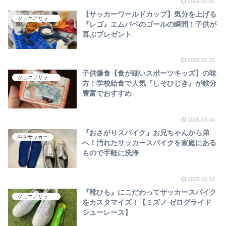
2026.06.02
【サッカーワールドカップ】気分を上げる
ジュニアサッカー
『レゴ』エムバペのゴールの瞬間！子供が
喜ぶプレゼント
2026.05.25
子供爆食【食が細いスポーツキッズ】の味
ジュニアサッカー
方！学校給食で人気『しそひじき』が鉄分
豊富でおすすめ
2026.03.04
『おさがりスパイク』お兄ちゃんから弟
中学サッカー
へ！汚れたサッカースパイクを家庭にある
もので手軽に洗浄
2025.06.13
『靴ひも』にこだわってサッカースパイク
ジュニアサッカー
をカスタマイズ！【ミズノ ゼログライド
シューレース】