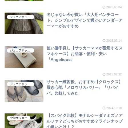
2025.05.04
冬じゃない今が買い『大人用ベンチコー
ジュニアサッカー
ト』シンプルデザインで暖かいアンダーア
ーマーがおすすめ
2025.03.14
使い勝手良し【サッカーママが愛用するス
ジュニアサッカー
マホケース】お洒落・便利・安い
『Angelique』
2025.02.22
サッカー練習後、おすすめ【クロックス】
ジュニアサッカー
履き心地『メロウリカバリー』『リバイ
バ』比較してみた
2024.10.18
【スパイク比較】モナルシーダ？ミズノア
中学サッカー
ルファ？どっちがおすすめ？ラインナップ
の違いとは！？