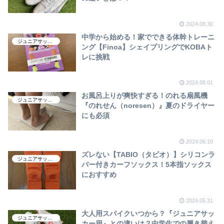
2024.08.30
中学から始める！家でできる体幹トレーニ
ジュニアサッカー
ング【Finoa】シェイプリングでKOBAト
レに挑戦
2024.08.01
お風呂上りが爽快すぎる！のれる扇風機
ジュニアサッカー
『のれせん（noresen）』夏のドライヤー
にも必須
2024.06.10
ズレない【TABIO（タビオ）】シリコンラ
ジュニアサッカー
バー付きカーフソックス！5本指ソックス
におすすめ
2024.05.31
大人用スパイクいつから？『ジュニアサッ
ジュニアサッカー
カー用』との違いは？中学生での履き替え