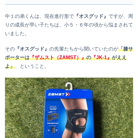
中１の弟くんは、現在進行形で
『オスグッド』
ですが、周
りの成長が早い子たちは、小５・６年の頃から悩まされて
いました。
その
『オスグッド』
の先輩たちから聞いていたのが
「膝サ
ポーターは
『ザムスト（ZAMST）』
の
『JK-1』
がええ
よ」
、ということ。