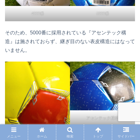
4000番
5000番
そのため、5000番に採用されている『アセンテック構
造』は施されておらず、継ぎ目のない表皮構造にはなって
いません。
アセンテック構造
メニュー
ホーム
検索
トップ
サイドバー
ここからは、実際に使用したお兄ちゃん（小６）の感想を