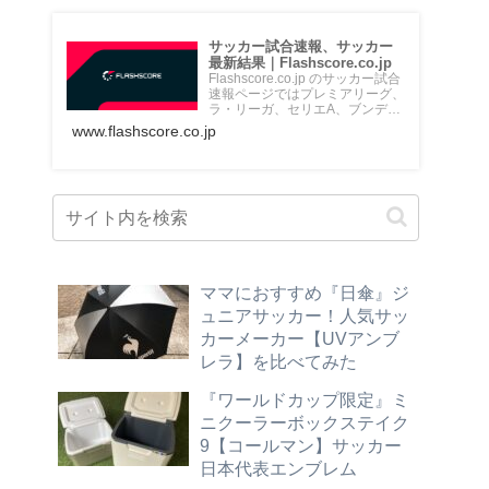
サッカー試合速報、サッカー
最新結果｜Flashscore.co.jp
Flashscore.co.jp のサッカー試合
速報ページではプレミアリーグ、
ラ・リーガ、セリエA、ブンデス
リーガ、Jリ...
www.flashscore.co.jp
ママにおすすめ『日傘』ジ
ュニアサッカー！人気サッ
カーメーカー【UVアンブ
レラ】を比べてみた
『ワールドカップ限定』ミ
ニクーラーボックステイク
9【コールマン】サッカー
日本代表エンブレム