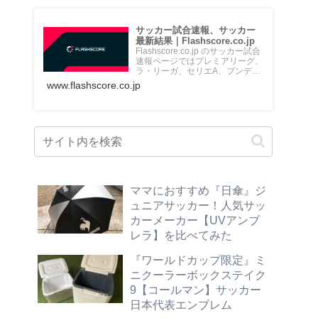
サッカー試合速報、サッカー
最新結果｜Flashscore.co.jp
Flashscore.co.jp のサッカー試合
速報ページではプレミアリーグ、
ラ・リーガ、セリエA、ブンデス
リーガ、Jリ...
www.flashscore.co.jp
ママにおすすめ『日傘』ジ
ュニアサッカー！人気サッ
カーメーカー【UVアンブ
レラ】を比べてみた
『ワールドカップ限定』ミ
ニクーラーボックステイク
9【コールマン】サッカー
日本代表エンブレム