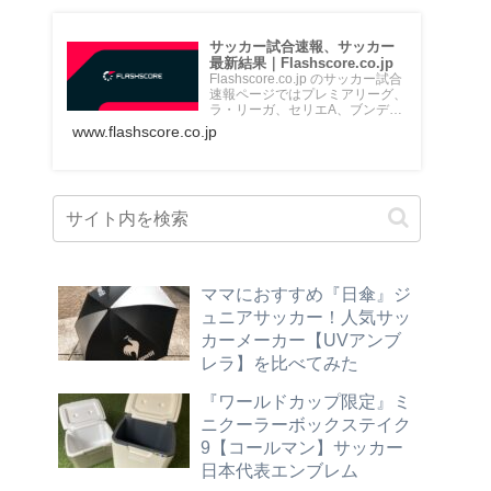
サッカー試合速報、サッカー
最新結果｜Flashscore.co.jp
Flashscore.co.jp のサッカー試合
速報ページではプレミアリーグ、
ラ・リーガ、セリエA、ブンデス
リーガ、Jリ...
www.flashscore.co.jp
ママにおすすめ『日傘』ジ
ュニアサッカー！人気サッ
カーメーカー【UVアンブ
レラ】を比べてみた
『ワールドカップ限定』ミ
ニクーラーボックステイク
9【コールマン】サッカー
日本代表エンブレム