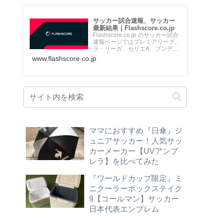
サッカー試合速報、サッカー
最新結果｜Flashscore.co.jp
Flashscore.co.jp のサッカー試合
速報ページではプレミアリーグ、
ラ・リーガ、セリエA、ブンデス
リーガ、Jリ...
www.flashscore.co.jp
ママにおすすめ『日傘』ジ
ュニアサッカー！人気サッ
カーメーカー【UVアンブ
レラ】を比べてみた
『ワールドカップ限定』ミ
ニクーラーボックステイク
9【コールマン】サッカー
日本代表エンブレム