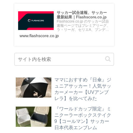
サッカー試合速報、サッカー
最新結果｜Flashscore.co.jp
Flashscore.co.jp のサッカー試合
速報ページではプレミアリーグ、
ラ・リーガ、セリエA、ブンデス
リーガ、Jリ...
www.flashscore.co.jp
ママにおすすめ『日傘』ジ
ュニアサッカー！人気サッ
カーメーカー【UVアンブ
レラ】を比べてみた
『ワールドカップ限定』ミ
ニクーラーボックステイク
9【コールマン】サッカー
日本代表エンブレム