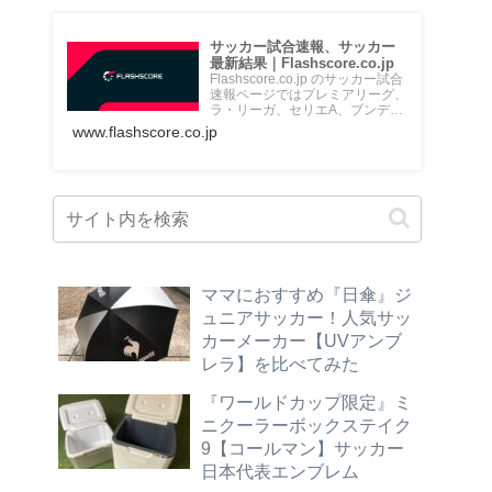
サッカー試合速報、サッカー
最新結果｜Flashscore.co.jp
Flashscore.co.jp のサッカー試合
速報ページではプレミアリーグ、
ラ・リーガ、セリエA、ブンデス
リーガ、Jリ...
www.flashscore.co.jp
ママにおすすめ『日傘』ジ
ュニアサッカー！人気サッ
カーメーカー【UVアンブ
レラ】を比べてみた
『ワールドカップ限定』ミ
ニクーラーボックステイク
9【コールマン】サッカー
日本代表エンブレム