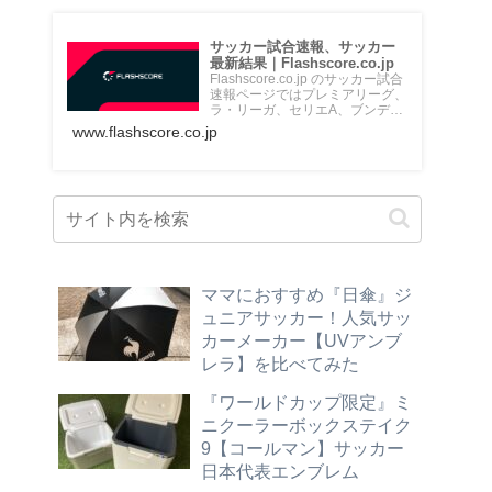
サッカー試合速報、サッカー
最新結果｜Flashscore.co.jp
Flashscore.co.jp のサッカー試合
速報ページではプレミアリーグ、
ラ・リーガ、セリエA、ブンデス
リーガ、Jリ...
www.flashscore.co.jp
ママにおすすめ『日傘』ジ
ュニアサッカー！人気サッ
カーメーカー【UVアンブ
レラ】を比べてみた
『ワールドカップ限定』ミ
ニクーラーボックステイク
9【コールマン】サッカー
日本代表エンブレム