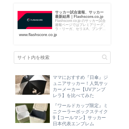
サッカー試合速報、サッカー
最新結果｜Flashscore.co.jp
Flashscore.co.jp のサッカー試合
速報ページではプレミアリーグ、
ラ・リーガ、セリエA、ブンデス
リーガ、Jリ...
www.flashscore.co.jp
ママにおすすめ『日傘』ジ
ュニアサッカー！人気サッ
カーメーカー【UVアンブ
レラ】を比べてみた
『ワールドカップ限定』ミ
ニクーラーボックステイク
9【コールマン】サッカー
日本代表エンブレム