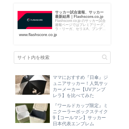
サッカー試合速報、サッカー
最新結果｜Flashscore.co.jp
Flashscore.co.jp のサッカー試合
速報ページではプレミアリーグ、
ラ・リーガ、セリエA、ブンデス
リーガ、Jリ...
www.flashscore.co.jp
ママにおすすめ『日傘』ジ
ュニアサッカー！人気サッ
カーメーカー【UVアンブ
レラ】を比べてみた
『ワールドカップ限定』ミ
ニクーラーボックステイク
9【コールマン】サッカー
日本代表エンブレム