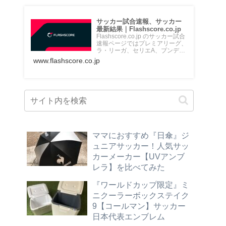
サッカー試合速報、サッカー
最新結果｜Flashscore.co.jp
Flashscore.co.jp のサッカー試合
速報ページではプレミアリーグ、
ラ・リーガ、セリエA、ブンデス
リーガ、Jリ...
www.flashscore.co.jp
ママにおすすめ『日傘』ジ
ュニアサッカー！人気サッ
カーメーカー【UVアンブ
レラ】を比べてみた
『ワールドカップ限定』ミ
ニクーラーボックステイク
9【コールマン】サッカー
日本代表エンブレム