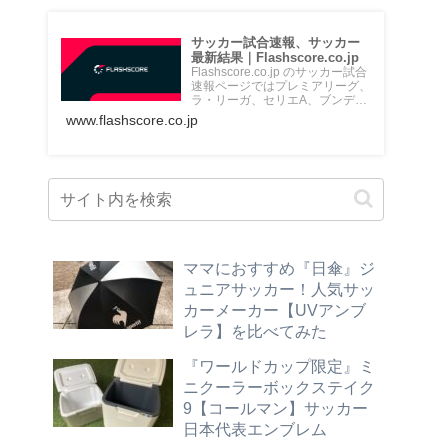
サッカー試合速報、サッカー
最新結果｜Flashscore.co.jp
Flashscore.co.jp のサッカー試合
速報ページではプレミアリーグ、
ラ・リーガ、セリエA、ブンデス
リーガ、Jリ...
www.flashscore.co.jp
ママにおすすめ『日傘』ジ
ュニアサッカー！人気サッ
カーメーカー【UVアンブ
レラ】を比べてみた
『ワールドカップ限定』ミ
ニクーラーボックステイク
9【コールマン】サッカー
日本代表エンブレム