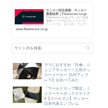
サッカー試合速報、サッカー
最新結果｜Flashscore.co.jp
Flashscore.co.jp のサッカー試合
速報ページではプレミアリーグ、
ラ・リーガ、セリエA、ブンデス
リーガ、Jリ...
www.flashscore.co.jp
ママにおすすめ『日傘』ジ
ュニアサッカー！人気サッ
カーメーカー【UVアンブ
レラ】を比べてみた
『ワールドカップ限定』ミ
ニクーラーボックステイク
9【コールマン】サッカー
日本代表エンブレム