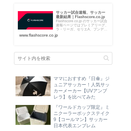
サッカー試合速報、サッカー
最新結果｜Flashscore.co.jp
Flashscore.co.jp のサッカー試合
速報ページではプレミアリーグ、
ラ・リーガ、セリエA、ブンデス
リーガ、Jリ...
www.flashscore.co.jp
ママにおすすめ『日傘』ジ
ュニアサッカー！人気サッ
カーメーカー【UVアンブ
レラ】を比べてみた
『ワールドカップ限定』ミ
ニクーラーボックステイク
9【コールマン】サッカー
日本代表エンブレム