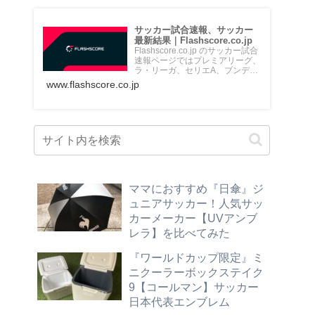
サッカー試合速報、サッカー
最新結果｜Flashscore.co.jp
Flashscore.co.jp のサッカー試合
速報ページではプレミアリーグ、
ラ・リーガ、セリエA、ブンデス
リーガ、Jリ...
www.flashscore.co.jp
ママにおすすめ『日傘』ジ
ュニアサッカー！人気サッ
カーメーカー【UVアンブ
レラ】を比べてみた
『ワールドカップ限定』ミ
ニクーラーボックステイク
9【コールマン】サッカー
日本代表エンブレム