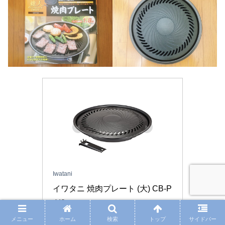
Iwatani
イワタニ 焼肉プレート (大) CB-P
-Y3
CB-P-Y3
メニュー
ホーム
検索
トップ
サイドバー