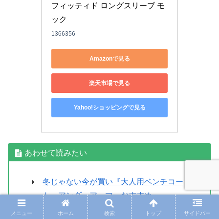
フィッティド ロングスリーブ モ
ック
1366356
Amazonで見る
楽天市場で見る
Yahoo!ショッピングで見る
あわせて読みたい
冬じゃない今が買い『大人用ベンチコー
ト』アンダーアーマーおすすめ
【大容量で多収納】『molten』ジュニア
メニュー
ホーム
検索
トップ
サイドバー