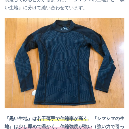
い生地』に分けて縫い合わせています。
『黒い生地』は
若干薄手で伸縮率が高く
、『シマシマの生
地』は
少し厚めで温かく、伸縮強度が強い
（強い力で引っ