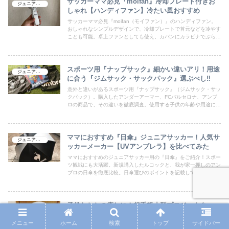
サッカーママ必見『moifan』冷却プレート付きお
ジュニアサッカー
しゃれ【ハンディファン】冷たい風おすすめ
サッカーママ必見『moifan（モイファン）』のハンディファン。
おしゃれなシンプルデザインで、冷却プレートで首元などを冷やす
ことも可能。卓上ファンとしても使え、カバンにカラビナでぶら下
げると両手を開けることもできます。プレゼントにもおすすめ。
スポーツ用『ナップサック』細かい違いアリ！用途
ジュニアサッカー
に合う『ジムサック・サックパック』選ぶべし‼
意外と違いがあるスポーツ用『ナップサック』（ジムサック・サッ
クパック）。購入したアンダーアーマー、FCバルセロナ、アンブ
ロの商品で、その違いを徹底調査。使用する子供の年齢や用途によ
って好みが分かれるため、総合的に判断する材料にして下さい。
ママにおすすめ『日傘』ジュニアサッカー！人気サ
ジュニアサッカー
ッカーメーカー【UVアンブレラ】を比べてみた
ママにおすすめのジュニアサッカー用の『日傘』をご紹介！スポー
ツ観戦にも大活躍。新規購入したルコックと、我が家一押しのアン
ブロの日傘を徹底比較。日傘選びのポイントを記載しています。人
気サッカーメーカーの晴雨兼用傘（アンブレラ）もリストアップ。
子供たちとの癒しに！超手軽小型プロジェクター
おもちゃ
【Nebula Astro】ネビュラ アストロ
メニュー
ホーム
検索
トップ
サイドバー
ファミリー向けのコンパクトモバイルプロジェクター『アンカー