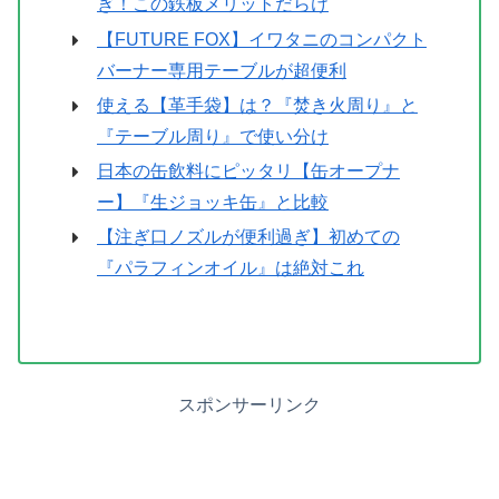
ぎ！この鉄板メリットだらけ
【FUTURE FOX】イワタニのコンパクト
バーナー専用テーブルが超便利
使える【革手袋】は？『焚き火周り』と
『テーブル周り』で使い分け
日本の缶飲料にピッタリ【缶オープナ
ー】『生ジョッキ缶』と比較
【注ぎ口ノズルが便利過ぎ】初めての
『パラフィンオイル』は絶対これ
スポンサーリンク