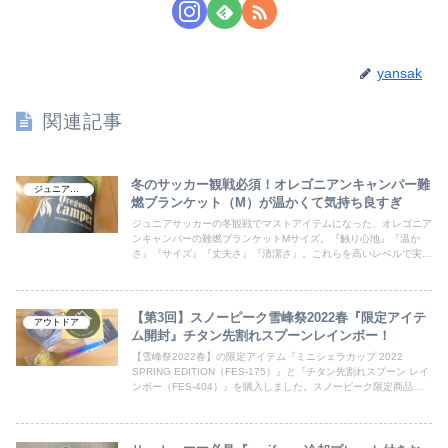
yansak
関連記事
冬のサッカー観戦必須！オレゴニアンキャンパー難
ジュニアサッカー
燃ブランケット（M）が温かくて気持ち良すぎ
ジュニアサッカーの冬観戦でマストアイテムになった、オレゴニア
ンキャンパーの難燃ブランケットMサイズ。『触り心地』『温か
さ』『サイズ』『丈夫さ』『清潔さ』。これらを高いレベルで実現
する毛布。火にも強いため、冬キャンプで焚火を行う時も便利で
す。
【第3回】スノーピーク雪峰祭2022春『限定アイテ
アウトドア
ム開封』チタン先割れスプーンレインボー！
【雪峰祭2022春】の限定アイテム『ミニシェラカップ 2022
SPRING EDITION（FES-175）』と『チタン先割れスプーン レイ
ンボー（FES-404）』を購入しました。スノーピーク限定商品の
造形美を写真多めで掲載しています。