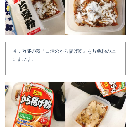
４．万能の粉『日清のから揚げ粉』を片栗粉の上
にまぶす。